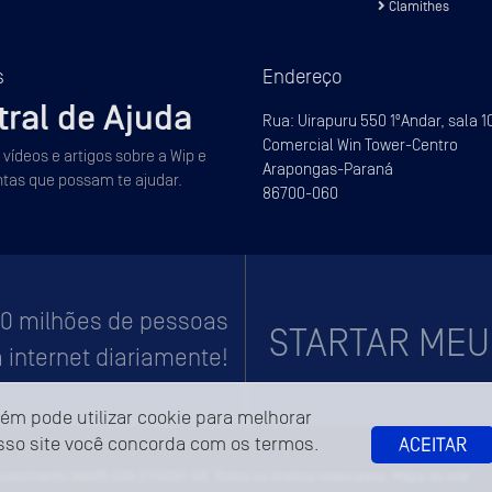
Clamithes
s
Endereço
tral de Ajuda
Rua: Uirapuru 550 1ºAndar, sala 10
Comercial Win Tower-Centro
, vídeos e artigos sobre a Wip e
Arapongas-Paraná
tas que possam te ajudar.
86700-060
00 milhões de pessoas
STARTAR MEU
internet diariamente!
ém pode utilizar cookie para melhorar
ACEITAR
so site você concorda com os termos.
volvimento Web15.006.211/0001-09. Todos os direitos reservados.
Mapa do site.