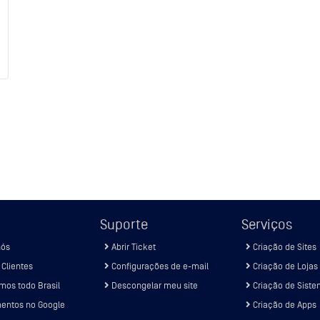
Suporte
Serviços
nós
Abrir Ticket
Criação de Sites
Clientes
Configurações de e-mail
Criação de Lojas
Atendemos todo Brasil
Descongelar meu site
Criação de S
entos no Google
Criação de Apps