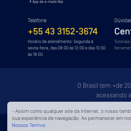
App de e-mails Wip
Telefone
Dúvida
+55 43 3152-3674
Cen
Horário de atendimento: Segunda à
Tutoriais
sexta-feira, das 08:00 às 12:00 e das 13:00
ferramen
às 18:00.
O Brasil tem +de 2
acessando a 
- Assim como qualquer site da internet, o nosso tamb
sua experiência de navegação. Ao permanecer em nos
Nossos Termos
Copyright © 2011 - 2026-Wip - Desen