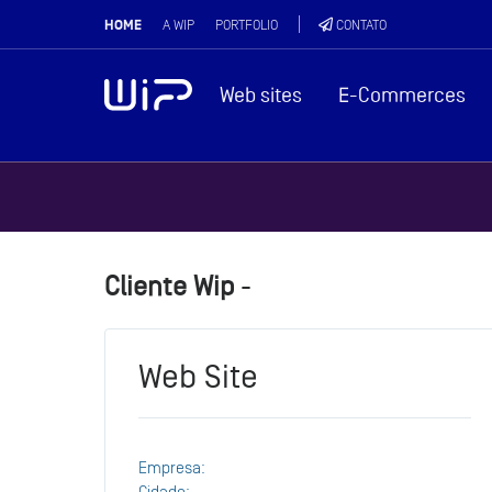
HOME
A WIP
PORTFOLIO
CONTATO
Web sites
E-Commerces
Cliente Wip
-
vamos?
Web sites
Web Site
E-Commerces
Aplicativos
Empresa: