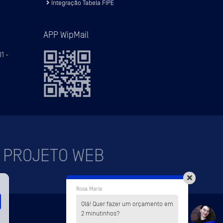
Integração Tabela FIPE
APP WipMail
1 -
 PROJETO WEB
Rosa Maria
Olá! Quer fazer um orçamento em
2 minutinhos?