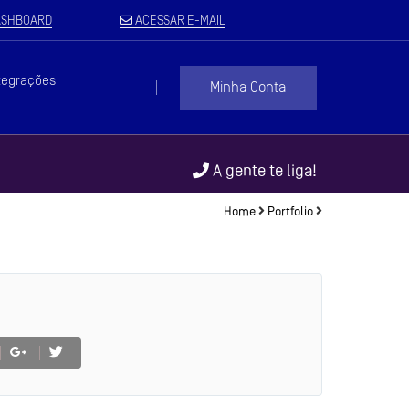
SHBOARD
ACESSAR E-MAIL
tegrações
Minha Conta
A gente te liga!
Home
Portfolio