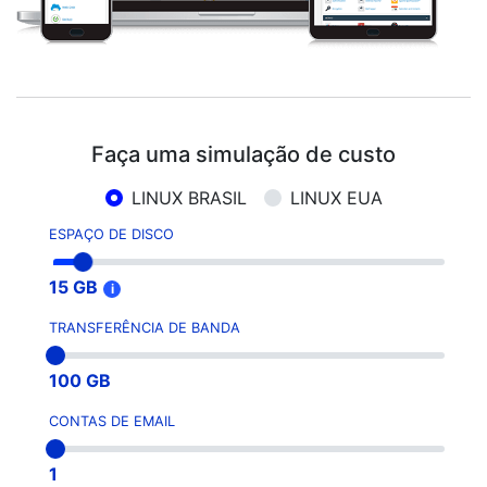
Faça uma simulação de custo
LINUX BRASIL
LINUX EUA
Web sites
vamos?
ESPAÇO DE DISCO
15 GB
i
E-Commerces
TRANSFERÊNCIA DE BANDA
Aplicativos
100 GB
Sistemas
CONTAS DE EMAIL
1