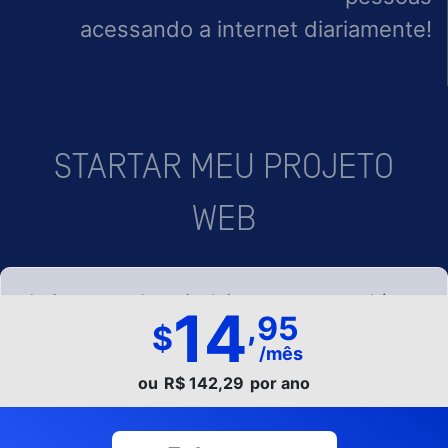
acessando a internet diariamente!
STARTAR MEU PROJETO
WEB
- Assim como qualquer site da internet, o nosso também
14
,95
pode utilizar cookie para melhorar sua experiência de
navegação. Ao permanecer em nosso site você
Copyright © 2011 - 2026-Wip - Desenvolvimento
concorda com os termos.
ou
R$ 142,29
por ano
Web15.006.211/0001-09. Todos os direitos reservados.
Mapa do
Nossos Termos
site.
ACEITAR
Rosa Maria