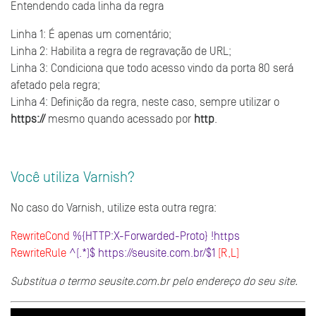
Entendendo cada linha da regra
Linha 1: É apenas um comentário;
Hospedagem
Linha 2: Habilita a regra de regravação de URL;
Linha 3: Condiciona que todo acesso vindo da porta 80 será
Domínios
afetado pela regra;
Integrações
Linha 4: Definição da regra, neste caso, sempre utilizar o
https://
mesmo quando acessado por
http
.
Você utiliza Varnish?
No caso do Varnish, utilize esta outra regra:
RewriteCond
%{HTTP:X-Forwarded-Proto} !https
RewriteRule
^(.*)$ https://seusite.com.br/$1
[R,L]
Substitua o termo seusite.com.br pelo endereço do seu site.