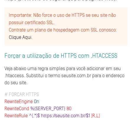
Importante: Não force o uso de HTTPS se seu site não
possuir certificado SSL.
Contrate um plano de hospedagem com SSL conosco:
Clique Aqui
.
Forçar a utilização de HTTPS com .HTACCESS
Veja abaixo uma regra simples para você adicionar em seu
.htaccess. Substitui o termo seusite.com.br para o endereço
vamos?
Web sites
do seu site.
E-Commerces
# FORÇAR HTTPS
RewriteEngine
On
RewriteCond
%{SERVER_PORT}
80
Aplicativos
RewriteRule
^(.*)$ https://seusite.com.br/$1
[R,L]
Sistemas